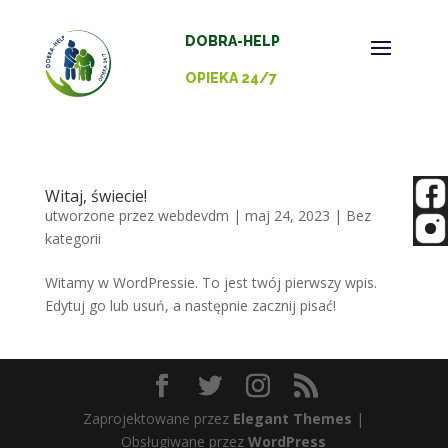
DOBRA-HELP
OPIEKA 24/7
Witaj, świecie!
utworzone przez
webdevdm
|
maj 24, 2023
|
Bez
kategorii
Witamy w WordPressie. To jest twój pierwszy wpis.
Edytuj go lub usuń, a następnie zacznij pisać!
Zaprojektowane przez
Elegant Themes
|
Obsługiwane przez
WordPress